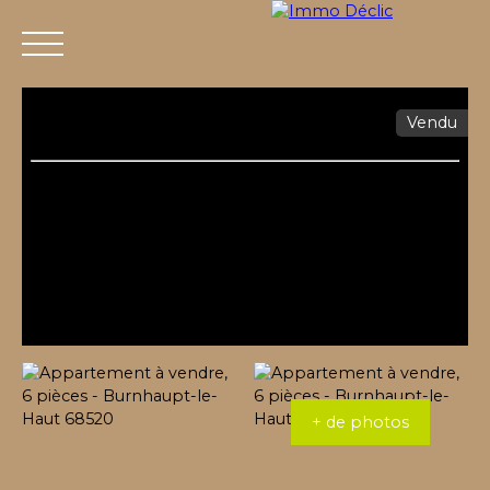
Vendu
Menu
+ de photos