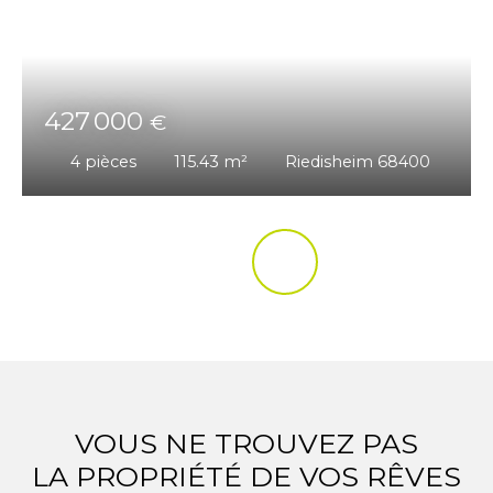
427 000
€
4
pièces
115.43
m²
Riedisheim 68400
VOUS NE TROUVEZ PAS
LA PROPRIÉTÉ DE VOS RÊVES