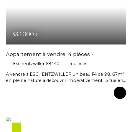
collectif. - Ascenseur. Charges de copropriété :
248€/mois (chauffage compris).
333 000
€
Appartement à vendre, 4 pièces -
Eschentzwiller 68440
Eschentzwiller 68440
4
pièces
A vendre à ESCHENTZWILLER un beau F4 de 98. 67m²
en pleine nature à découvrir impérativement ! Situé en
rez-de-chaussée, ce rez-de-jardin vous séduira par son
volume, ses surfaces, son agencement et ses
prestations de standing. Dés l'entrée, vous observerez
la qualité des matériaux utilisés et son état soigné de
l'appartement Il propose une belle entrée avec
placard et rangement, une cuisine moderne
entièrement équipée/aménagée avec plan de travail en
granit, ouverte sur le séjour et extérieur Son séjour est