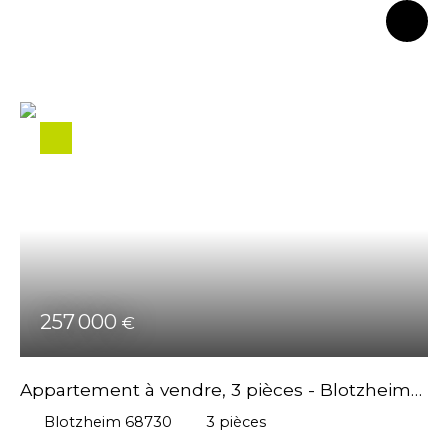
son agencement, ses prestations et son confort Une
entrée avec placard vous mène sur un séjour spacieux
lumineux avec sortie sur une grande terrasse, sa cuisine
est indépendante entièrement équipée et aménagée
avec l'accès vers l'extérieur. Un couloir désert les 3
chambres, la salle de bains et le WC séparé. Les
chambres sont de belles surfaces et de beaux volumes,
l'une d'elles est aménagée d'un grand dressing, la salle
de bain avec fenêtre : Baignoire et double vasque. Ce
beau F4 est de tout confort : Fibre optique, grand store
motorisé, sols beaux carrelages, chaudière gaz
connectée, volets partiellement motorisés, grand
garage et une place parking privatif. Les commodités
sont : grands axes routiers, commerces, écoles
257 000
€
Appartement à vendre, 3 pièces - Blotzheim
68730
Blotzheim 68730
3
pièces