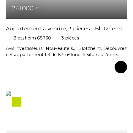
241 000
€
Appartement à vendre, 3 pièces - Blotzheim
68730
Blotzheim 68730
3
pièces
Avis investisseurs ! Nouveauté sur Blotzheim, Découvrez
cet appartement F3 de 67m² loué. Il Situé au 2eme
étage d'une résidence avec ascenseur il comprend :
Une entrée avec placard, un salon/séjour avec cuisine
équipée. L'espace nuit comprend 2 chambres, une salle
d'eau et un WC séparé avec lave-main. Un garage au
sous-sol et une place de parking extérieur viennent
compléter ce lot. Proche de toutes commodités
environnantes : frontières, commerces, grands axes
routiers... A visiter sans tarder ! Votre conseillère,
Natacha ISENMANN 06 45 65 10 16