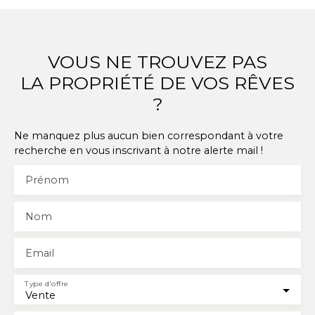
secteur des trois frontières, aéroport, écoles, grands
axes routiers A visiter impérativement ! Pour plus de
renseignements Contactez votre conseillère Natacha
ISENMANN 06 45 65 10 16
VOUS NE TROUVEZ PAS
LA PROPRIÉTÉ DE VOS RÊVES
?
Ne manquez plus aucun bien correspondant à votre
recherche en vous inscrivant à notre alerte mail !
Prénom
Nom
Email
Type d'offre
Vente