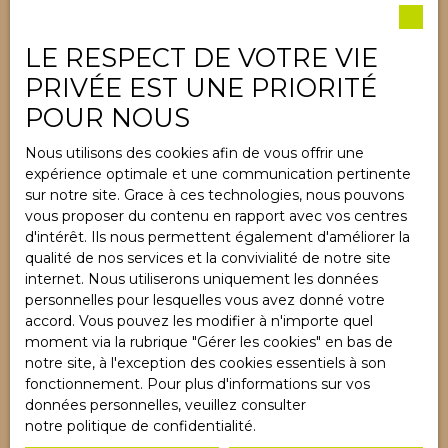
INFORMATIONS
Nos honoraires
LE RESPECT DE VOTRE VIE
PRIVÉE EST UNE PRIORITÉ
Mentions légales
POUR NOUS
Politique de confidentialité
Plan du site
Nous utilisons des cookies afin de vous offrir une
expérience optimale et une communication pertinente
Gérer les cookies
sur notre site. Grace à ces technologies, nous pouvons
Propulsé par
vous proposer du contenu en rapport avec vos centres
d'intérêt. Ils nous permettent également d'améliorer la
qualité de nos services et la convivialité de notre site
internet. Nous utiliserons uniquement les données
personnelles pour lesquelles vous avez donné votre
accord. Vous pouvez les modifier à n'importe quel
+33 3 89 89 20 76
moment via la rubrique ″Gérer les cookies″ en bas de
notre site, à l'exception des cookies essentiels à son
fonctionnement. Pour plus d'informations sur vos
7B, rue du Mal de Lattre de Tassigny
données personnelles, veuillez consulter
68730 Blotzheim
notre politique de confidentialité
.