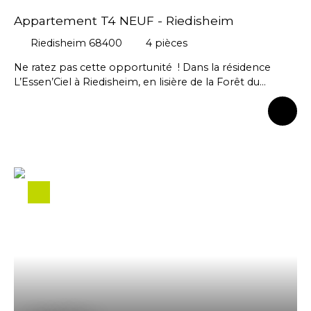
Appartement T4 NEUF - Riedisheim
Riedisheim 68400
4
pièces
Ne ratez pas cette opportunité ! Dans la résidence
L’Essen’Ciel à Riedisheim, en lisière de la Forêt du
Tannenwald, Découvrez ce bel appartement neuf de
115,43 m² situé au 1er étage d'une copropriété avec
ascenseur, offrant confort et modernité. L’entrée
équipée d’un placard, mène vers une vaste pièce de vie
de 39 m² baignée de lumière. La cuisine ouverte,
accompagnée d’un cellier, reste à aménager et équiper,
permettant de créer un espace sur mesure. Le séjour
s’ouvre sur un agréable balcon de 27 m², idéal pour
profiter de l’extérieur en toute saison. La partie nuit se
compose de trois chambres bien agencées, dont une
chambre parentale avec salle d’eau privative. Une salle
de bain indépendante ainsi que 2 WC séparés
complètent cet espace. Les atouts de cet appartement
: -Volets roulants motorisés dans l'ensemble des pièces.
-Parquet dans les chambres -Carrelage grand format