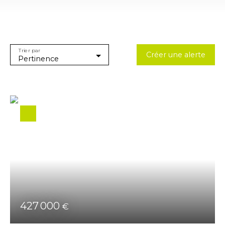
Type d'offre
Vente
Type de bien
Appartement
Trier par
Créer une alerte
Localisation
Pertinence
Budget max (€)
Surface min (m²)
Rechercher
427 000
€