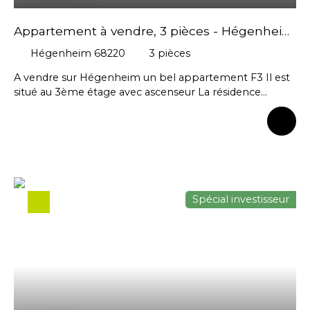
Appartement à vendre, 3 pièces - Hégenheim
68220
Hégenheim 68220
3
pièces
A vendre sur Hégenheim un bel appartement F3 Il est
situé au 3ème étage avec ascenseur La résidence
construite en 2013 offre des prestations modernes et
chaleureuses. Cet appartement est de tout confort, il
est bien agencé et de possède de beaux volumes Il
propose une entrée, un séjour s'ouvrant sur une
terrasse avec vue sur les hauteurs et nature Il propose
une cuisine ouverte équipée /aménagée accompagnée
d'un cellier fermé Côté nuit 2 chambres Coté bain : une
Spécial investisseur
salle de bain avec baignoire et lavabo, ses WC sont
séparés avec lave-main. Vous apprécierez ses annexes :
un second cellier niveau étage, un garage fermé en
sous-terrain et une place de parking Vous apprécierez
également la proximité de tous les commerces et
commodités environnantes : écoles, frontières, accès au
bus Pour plus de renseignements Contactez votre
conseillère Natacha ISENMANN 06 45 65 10 16