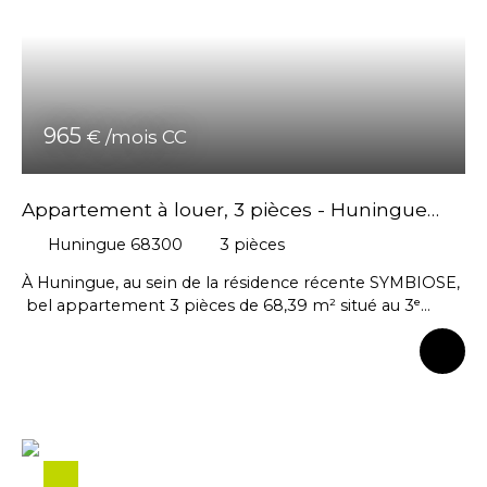
d'agence : 1089. 55 € dont 297,15 € pour la réalisation de
l'état des lieux.
965
€ /mois CC
Appartement à louer, 3 pièces - Huningue
68300
Huningue 68300
3
pièces
À Huningue, au sein de la résidence récente SYMBIOSE,
bel appartement 3 pièces de 68,39 m² situé au 3ᵉ
étage avec ascenseur. Ce logement lumineux dispose
d’un spacieux balcon de 20,97 m² exposé plein sud,
idéal pour profiter des beaux jours. Il se compose d’une
entrée avec cellier, d’un séjour avec cuisine ouverte
aménagée et équipée (hotte, four, plaque de cuisson et
lave-vaisselle), de deux chambres de 12,41 m² et 9,37 m²,
ainsi que d’une salle de bains et d’un WC séparé. Un