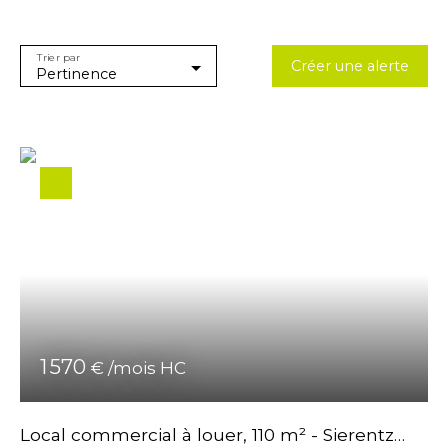
Type de bien
Appartement
Trier par
Créer une alerte
Localisation
Pertinence
Loyer max (€/mois)
Surface min (m²)
Rechercher
1 570
€ /mois HC
Local commercial à louer, 110 m² - Sierentz