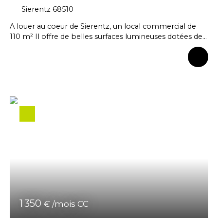
68510
Sierentz 68510
A louer au coeur de Sierentz, un local commercial de
110 m² Il offre de belles surfaces lumineuses dotées de
grandes vitrines, il est de beaux volumes. Situé en rez-
de-chaussée d'une résidence privée, ce local se
compose d'une grande pièce principale, de 2 WC et un
point d'eau. parkings extérieurs à disposition Il convient
parfaitement pour une boutique, un bureau, ou une
activité libérale. Il est bien situé, dans un
environnement fréquenté, entouré de petits
commerces, écoles, grands axes routiers A visiter Votre
conseillère Natacha ISENMANN 06 45 65 10 16
1 350
€ /mois CC