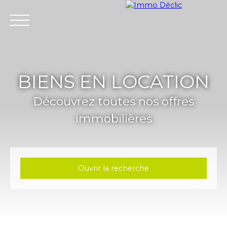
Menu
BIENS EN LOCATION
Découvrez toutes nos offres
immobilières
Ouvrir la recherche
Type d'offre
Location