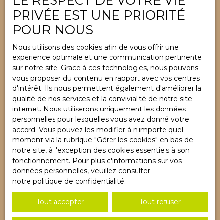
LE RESPECT DE VOTRE VIE
PRIVÉE EST UNE PRIORITÉ
Mentions légales
POUR NOUS
Politique de confidentialité
Plan du site
Nous utilisons des cookies afin de vous offrir une
expérience optimale et une communication pertinente
Gérer les cookies
sur notre site. Grace à ces technologies, nous pouvons
Propulsé par
vous proposer du contenu en rapport avec vos centres
d'intérêt. Ils nous permettent également d'améliorer la
qualité de nos services et la convivialité de notre site
internet. Nous utiliserons uniquement les données
personnelles pour lesquelles vous avez donné votre
accord. Vous pouvez les modifier à n'importe quel
+33 3 89 89 20 76
moment via la rubrique ″Gérer les cookies″ en bas de
notre site, à l'exception des cookies essentiels à son
fonctionnement. Pour plus d'informations sur vos
7B, rue du Mal de Lattre de Tassigny
données personnelles, veuillez consulter
68730 Blotzheim
notre politique de confidentialité
.
Tout accepter
Tout refuser