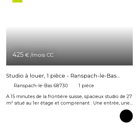
garage privatif n°G13 ainsi qu’une place de
stationnement extérieure n°17 complètent ce bien. Le
chauffage et l’eau chaude sont collectifs au gaz avec
comptage individuel. Appartement soumis à la loi
PINEL - Zone B1
425
€ /mois CC
Studio à louer, 1 pièce - Ranspach-le-Bas
68730
Ranspach-le-Bas 68730
1
pièce
A 15 minutes de la frontière suisse, spacieux studio de 27
m² situé au 1er étage et comprenant : Une entrée, une
cuisine aménagée et équipée (frigo, four, plaque et
hotte) ouverte sur la pièce principale, ainsi qu'une salle
d'eau avec douche et wc. L'appartement dispose
également d'une cave, et de places de stationnement
au sein de la résidence. Loyer : 395,00 € + 30,00 € de