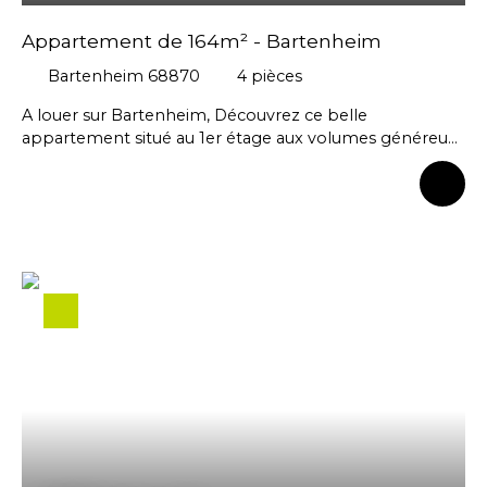
Appartement de 164m² - Bartenheim
Bartenheim 68870
4
pièces
A louer sur Bartenheim, Découvrez ce belle
appartement situé au 1er étage aux volumes généreux,
idéal pour une famille à la recherche de confort et de
luminosité. Dès l’entrée, vous êtes accueilli par un hall
fonctionnel qui se prolonge par un couloir desservant
les différentes pièces de vie. Vous serez immédiatement
séduit par le vaste salon-séjour baigné de lumière
naturelle grâce à ses grandes ouvertures, offrant un
espace convivial et chaleureux pour toute la famille. La
cuisine, entièrement neuve et équipée, dispose d’un
élégant îlot central qui en fait un véritable lieu de
partage. L’espace nuit se compose de trois grandes
chambres offrant de beaux volumes et d'une salle d’eau
moderne complète avec une grande douche, un
meuble double vasque, un WC ainsi qu’un coin
buanderie. À l’extérieur, une belle terrasse vous
permettra de profiter pleinement des beaux jours.