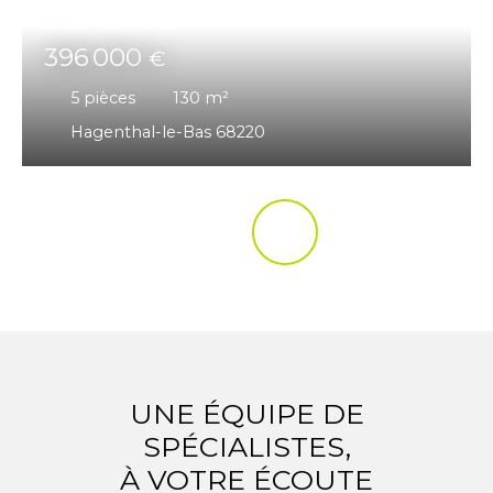
396 000
€
5
pièces
130
m²
Hagenthal-le-Bas 68220
UNE ÉQUIPE DE
SPÉCIALISTES,
À VOTRE ÉCOUTE