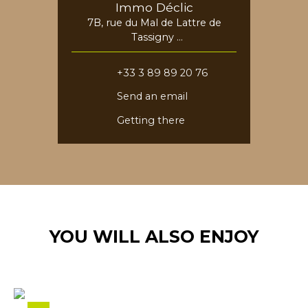
Immo Déclic
7B, rue du Mal de Lattre de
Tassigny
68730 Blotzheim
+33 3 89 89 20 76
Send an email
Getting there
YOU WILL ALSO ENJOY