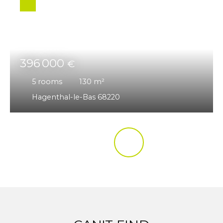
396 000
€
5
rooms
130
m²
Hagenthal-le-Bas 68220