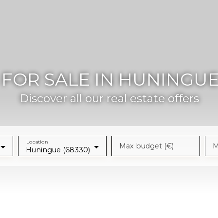
FOR SALE IN HUNINGUE 
Discover all our real estate offers
Location
Max budget (€)
M
Huningue (68330)