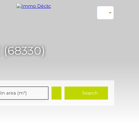
(68330)
Search
in area (m²)