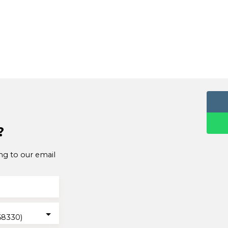
?
ng to our email
68330)