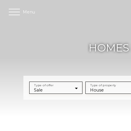
Menu
HOMES 
Type of offer
Type of property
Sale
House