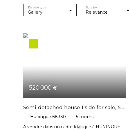
Display type
Sort by
Gallery
Relevance
520 000
€
Semi-detached house 1 side for sale, 5
rooms - Huningue 68330
Huningue 68330
5
rooms
A vendre dans un cadre Idyllique à HUNINGUE