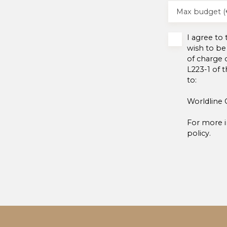
une pièce multifonctions Son extérieur soigné,
Max budget (
arboré et clôturé propose un espace jardin,
barbecue, petite maisonnette Un garage et 2
places de parking complète cette belle
I agree to
demeure Les conforts de belle bâtisse des
wish to be
années 50 sont : volets motorisés, chauffage gaz
of charge 
sols carrelages, parquets, fenêtres PVC et bien
L223-1 of 
plus. La proximité des commodités alentours :
to:
frontières, commerces, axes routiers, écoles,
accès au bus Pour toutes demandes de visites
Worldline 
Votre conseillère Natacha ISENMANN 06 45 65
10 16
For more i
policy
.