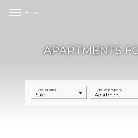
Menu
APARTMENTS FO
Type of offer
Type of property
Sale
Apartment