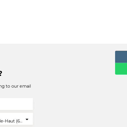
?
ng to our email
Burnhaupt-le-Haut (68520)