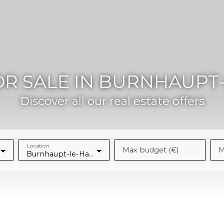
R SALE IN BURNHAUPT-L
Discover all our real estate offers
Location
Max budget (€)
M
Burnhaupt-le-Haut (68520)