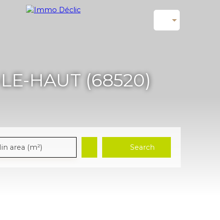
E-HAUT (68520)
Search
in area (m²)