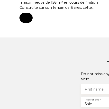
maison neuve de 156 m² en cours de finition
Construite sur son terrain de 6 ares, cette
maison est de tout confort, elle est aménagée
avec de beaux matériaux modernes et de haut
standing Au rez-de-chaussée, elle vous propose
une entrée, un WC séparé avec lave-main, une
magnifique cuisine équipée avec ilot centrale
ouverte sur un grand salon/séjour spacieux,
lumineux et un espace bureau A l'étage vous y
trouverez une salle de bain, 3 chambres dont
une suite parentale avec une salle d'eau. Cette
maison dispose également d'un garage, et un
espace de stockage. Son extérieur terrasse et
jardin sont prévus Proche de toutes
commodités environnantes ; commerces,
Do not miss any
écoles, grands axes routiers... Votre conseillère
alert!
Natacha ISENMANN 06 45 65 10 16
First name
Type of offer
Sale