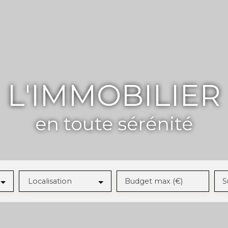
L'IMMOBILIER
en toute sérénité
Localisation
Budget max (€)
S