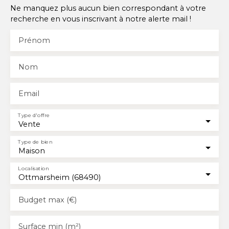
réalisée pour accueillir vos futurs moments de détente.
Ne manquez plus aucun bien correspondant à votre
Un garage attenant de 22,44 m² avec porte motorisée
recherche en vous inscrivant à notre alerte mail !
complète cet ensemble. Belles prestations : chauffage
au sol par pompe à chaleur sur les deux niveaux, volets
Prénom
roulants électriques, adoucisseur d'eau, ... Maison
récente et moderne située à proximité de toutes
Nom
commodités, aucun travaux à prévoir seul l'extérieur
reste à aménager à votre goût. A visiter
impérativement !
Email
Type d'offre
Vente
Type de bien
Maison
Localisation
Ottmarsheim (68490)
Budget max (€)
Surface min (m²)