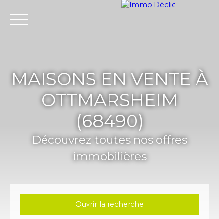
Menu
MAISONS EN VENTE À
OTTMARSHEIM
(68490)
Découvrez toutes nos offres
immobilières
Ouvrir la recherche