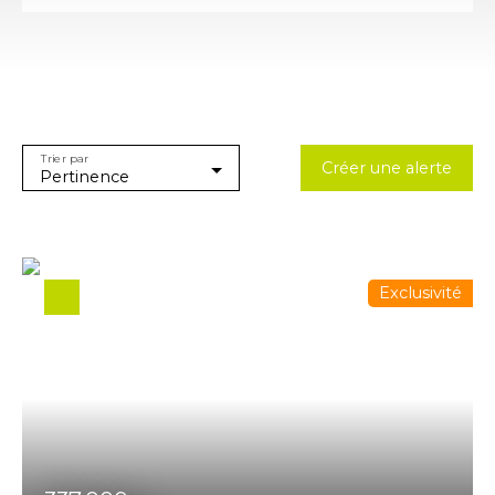
Type d'offre
Vente
Type de bien
Maison
Trier par
Localisation
Créer une alerte
Pertinence
Ottmarsheim (68490)
Budget max (€)
Surface min (m²)
Exclusivité
Rechercher