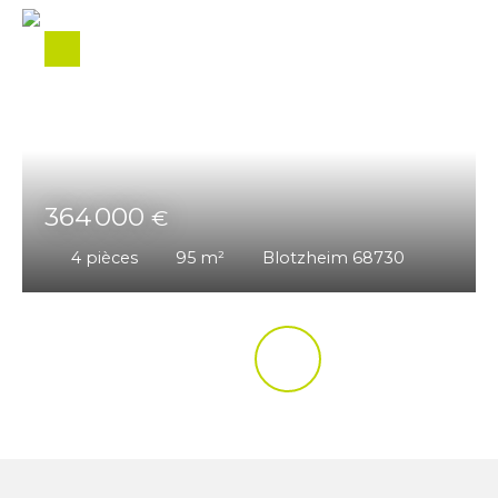
364 000
€
4
pièces
95
m²
Blotzheim 68730