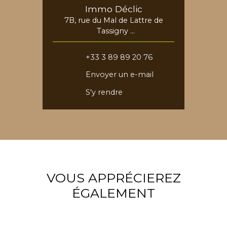
Immo Déclic
7B, rue du Mal de Lattre de
Tassigny
68730 Blotzheim
+33 3 89 89 20 76
Envoyer un e-mail
S'y rendre
VOUS APPRÉCIEREZ
ÉGALEMENT