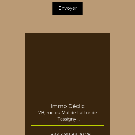
Envoyer
Immo Déclic
7B, rue du Mal de Lattre de
Tassigny
68730 Blotzheim
+33 3 89 89 20 76