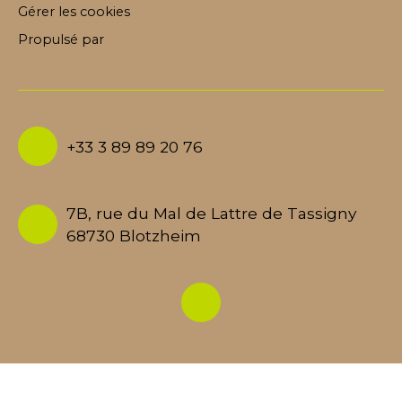
Gérer les cookies
Propulsé par
+33 3 89 89 20 76
7B, rue du Mal de Lattre de Tassigny
68730 Blotzheim