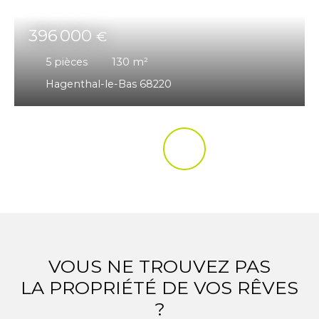
396 000
€
5
pièces
130
m²
Hagenthal-le-Bas 68220
VOUS NE TROUVEZ PAS
LA PROPRIÉTÉ DE VOS RÊVES
?