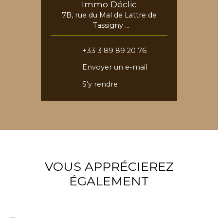
Immo Déclic
7B, rue du Mal de Lattre de
Tassigny
68730 Blotzheim
+33 3 89 89 20 76
Envoyer un e-mail
S'y rendre
VOUS APPRÉCIEREZ
ÉGALEMENT