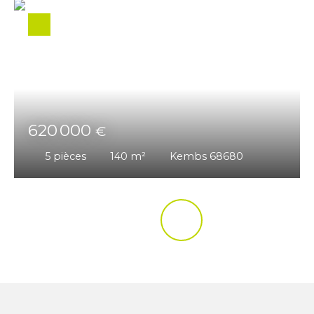
620 000
€
5
pièces
140
m²
Kembs 68680