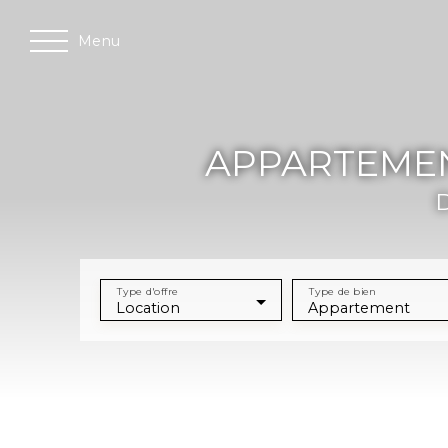
Menu
APPARTEMEN
D
Type d'offre
Type de bien
Location
Appartement