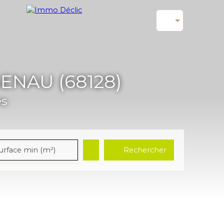
NAU (68128)
es
Rechercher
urface min (m²)