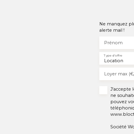
Ne manquez plus
alerte mail !
Prénom
Type d'offre
Location
Loyer max (€
J'accepte
ne souhait
pouvez vou
téléphoniq
www.blocte
Société Wo