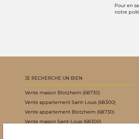
Pour en sa
notre
poli
JE RECHERCHE UN BIEN
Vente maison Blotzheim (68730)
Vente appartement Saint-Louis (68300)
Vente appartement Blotzheim (68730)
Vente maison Saint-Louis (68300)
Vente appartement Hégenheim (68220)