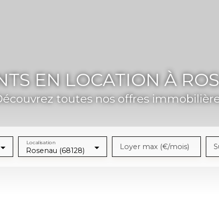
TS EN LOCATION À ROSE
écouvrez toutes nos offres immobilièr
Localisation
Loyer max (€/mois)
S
Rosenau (68128)