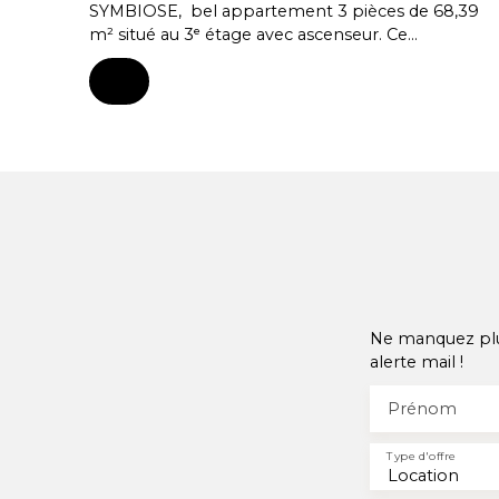
SYMBIOSE, bel appartement 3 pièces de 68,39
m² situé au 3ᵉ étage avec ascenseur. Ce
logement lumineux dispose d’un spacieux
balcon de 20,97 m² exposé plein sud, idéal pour
profiter des beaux jours. Il se compose d’une
entrée avec cellier, d’un séjour avec cuisine
ouverte aménagée et équipée (hotte, four,
plaque de cuisson et lave-vaisselle), de deux
chambres de 12,41 m² et 9,37 m², ainsi que d’une
salle de bains et d’un WC séparé. Un garage
privatif n°G13 ainsi qu’une place de
stationnement extérieure n°17 complètent ce
bien. Le chauffage et l’eau chaude sont collectifs
au gaz avec comptage individuel. Appartement
soumis à la loi PINEL - Zone B1
Ne manquez plus
alerte mail !
Prénom
Type d'offre
Location