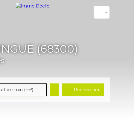
NGUE (68300)
es
Rechercher
urface min (m²)