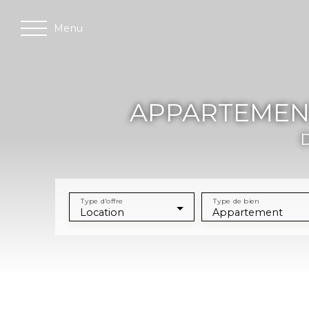
Menu
APPARTEMENT
D
Type d'offre
Type de bien
Location
Appartement