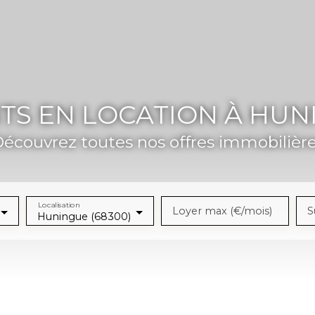
S EN LOCATION À HUNI
écouvrez toutes nos offres immobilièr
Localisation
Loyer max (€/mois)
S
Huningue (68300)