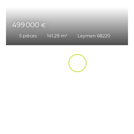
499 000
€
5
pièces
141.29
m²
Leymen 68220
UNE ÉQUIPE DE
SPÉCIALISTES,
À VOTRE ÉCOUTE