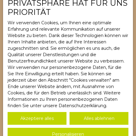
PRIVATSPHÄRE HAT FÜR UNS
Rechtlich
PRIORITÄT
Datenschutzrichtlinie
Sitemap
Wir verwenden Cookies, um Ihnen eine optimale
Erfahrung und relevante Kommunikation auf unserer
Cookies verwalten
Website zu bieten. Dank dieser Technologien können wir
Powered by
Ihnen Inhalte anbieten, die auf Ihre Interessen
zugeschnitten sind. Sie ermöglichen es uns auch, die
Qualität unserer Dienstleistungen und die
Benutzerfreundlichkeit unserer Website zu verbessern.
Wir verwenden nur personenbezogene Daten, für die
Sie Ihre Einwilligung erteilt haben. Sie können sie
+33 3 89 89 20 76
jederzeit über den Abschnitt ″Cookies verwalten″ am
Ende unserer Website ändern, mit Ausnahme von
Cookies, die für den Betrieb unerlässlich sind. Weitere
7B, rue du Mal de Lattre de Tassigny
Informationen zu Ihren personenbezogenen Daten
68730 Blotzheim
finden Sie unter
unsere Datenschutzerklärung
.
Akzeptiere alles
Alles ablehnen
Personalisieren