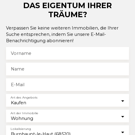
commodités environnantes ; commerces, écoles,
DAS EIGENTUM IHRER
grands axes routiers... Votre conseillère Natacha
TRÄUME?
ISENMANN 06 45 65 10 16
Verpassen Sie keine weiteren Immobilien, die Ihrer
Suche entsprechen, indem Sie unsere E-Mail-
Benachrichtigung abonnieren!
Vorname
Name
E-Mail
Art des Angebots
Kaufen
Art der Immobilie
Wohnung
Lokalisierung
Burnhaupt-le-Haut (68520)