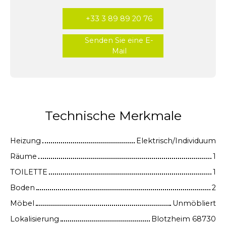
+33 3 89 89 20 76
Senden Sie eine E-
Mail
Technische Merkmale
Heizung
Elektrisch/Individuum
Räume
1
TOILETTE
1
Boden
2
Möbel
Unmöbliert
Lokalisierung
Blotzheim 68730