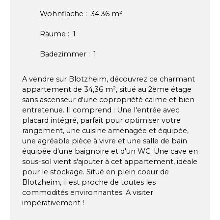
Wohnfläche
:
34.36
m²
Räume
:
1
Badezimmer
:
1
A vendre sur Blotzheim, découvrez ce charmant
appartement de 34,36 m², situé au 2ème étage
sans ascenseur d'une copropriété calme et bien
entretenue. Il comprend : Une l'entrée avec
placard intégré, parfait pour optimiser votre
rangement, une cuisine aménagée et équipée,
une agréable pièce à vivre et une salle de bain
équipée d'une baignoire et d'un WC. Une cave en
sous-sol vient s'ajouter à cet appartement, idéale
pour le stockage. Situé en plein coeur de
Blotzheim, il est proche de toutes les
commodités environnantes. A visiter
impérativement !