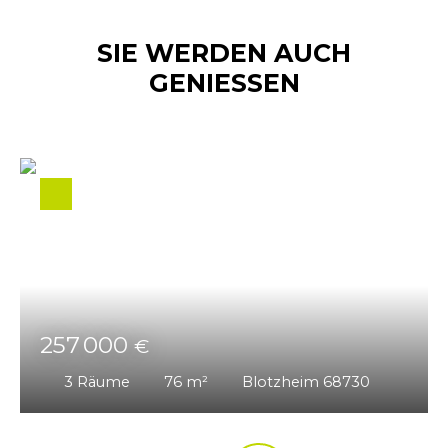
SIE WERDEN AUCH
GENIESSEN
257 000
€
3
Räume
76
m²
Blotzheim 68730