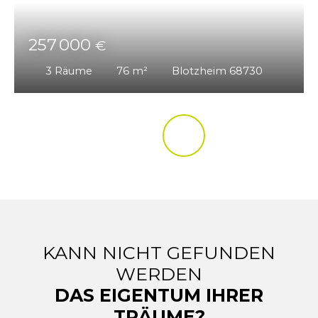
257 000
€
3
Räume
76
m²
Blotzheim 68730
KANN NICHT GEFUNDEN
WERDEN
DAS EIGENTUM IHRER
TRÄUME?