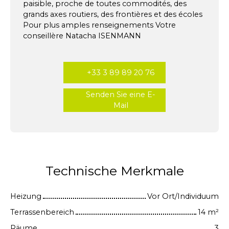
paisible, proche de toutes commodités, des
grands axes routiers, des frontières et des écoles
Pour plus amples renseignements Votre
conseillère Natacha ISENMANN
+33 3 89 89 20 76
Senden Sie eine E-
Mail
Technische Merkmale
Heizung
Vor Ort/Individuum
Terrassenbereich
14
m²
Räume
3