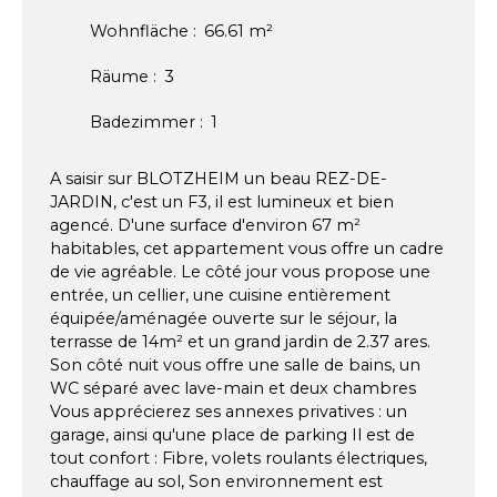
Wohnfläche
:
66.61
m²
Räume
:
3
Badezimmer
:
1
A saisir sur BLOTZHEIM un beau REZ-DE-
JARDIN, c'est un F3, il est lumineux et bien
agencé. D'une surface d'environ 67 m²
habitables, cet appartement vous offre un cadre
de vie agréable. Le côté jour vous propose une
entrée, un cellier, une cuisine entièrement
équipée/aménagée ouverte sur le séjour, la
terrasse de 14m² et un grand jardin de 2.37 ares.
Son côté nuit vous offre une salle de bains, un
WC séparé avec lave-main et deux chambres
Vous apprécierez ses annexes privatives : un
garage, ainsi qu'une place de parking Il est de
tout confort : Fibre, volets roulants électriques,
chauffage au sol, Son environnement est