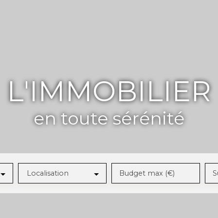
L'IMMOBILIER
en toute sérénité
Localisation
Budget max (€)
S