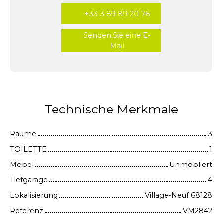
+33 3 89 89 20 76
Senden Sie eine E-
Mail
Technische Merkmale
Räume
3
TOILETTE
1
Möbel
Unmöbliert
Tiefgarage
4
Lokalisierung
Village-Neuf 68128
Referenz
VM2842