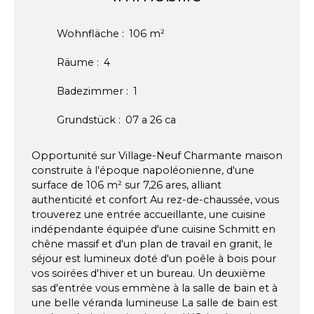
Wohnfläche
:
106
m²
Räume
:
4
Badezimmer
:
1
Grundstück
:
07 a 26 ca
Opportunité sur Village-Neuf Charmante maison
construite à l'époque napoléonienne, d'une
surface de 106 m² sur 7,26 ares, alliant
authenticité et confort Au rez-de-chaussée, vous
trouverez une entrée accueillante, une cuisine
indépendante équipée d'une cuisine Schmitt en
chêne massif et d'un plan de travail en granit, le
séjour est lumineux doté d'un poêle à bois pour
vos soirées d'hiver et un bureau. Un deuxième
sas d'entrée vous emmène à la salle de bain et à
une belle véranda lumineuse La salle de bain est