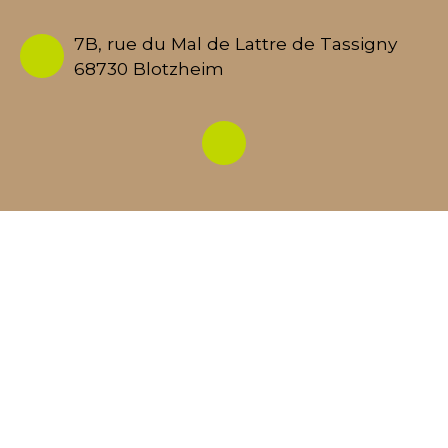
7B, rue du Mal de Lattre de Tassigny
68730 Blotzheim