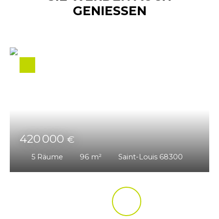
GENIESSEN
420 000
€
5
Räume
96
m²
Saint-Louis 68300