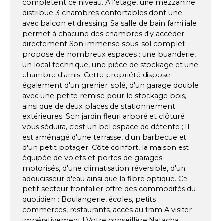
complètent ce niveau. À l'étage, une mezzanine
distribue 3 chambres confortables dont une
avec balcon et dressing. Sa salle de bain familiale
permet à chacune des chambres d'y accéder
directement Son immense sous-sol complet
propose de nombreux espaces : une buanderie,
un local technique, une pièce de stockage et une
chambre d'amis. Cette propriété dispose
également d'un grenier isolé, d'un garage double
avec une petite remise pour le stockage bois,
ainsi que de deux places de stationnement
extérieures. Son jardin fleuri arboré et clôturé
vous séduira, c'est un bel espace de détente ; Il
est aménagé d'une terrasse, d'un barbecue et
d'un petit potager. Côté confort, la maison est
équipée de volets et portes de garages
motorisés, d'une climatisation réversible, d'un
adoucisseur d'eau ainsi que la fibre optique. Ce
petit secteur frontalier offre des commodités du
quotidien : Boulangerie, écoles, petits
commerces, restaurants, accès au tram A visiter
impérativement ! Votre conseillère Natacha