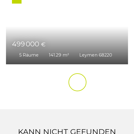
499 000
€
5
Räume
141.29
m²
Leymen 68220
KANN NICHT GEFUNDEN