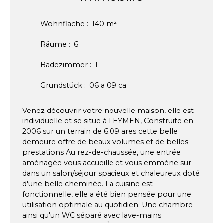
Wohnfläche
:
140
m²
Räume
:
6
Badezimmer
:
1
Grundstück
:
06 a 09 ca
Venez découvrir votre nouvelle maison, elle est
individuelle et se situe à LEYMEN, Construite en
2006 sur un terrain de 6.09 ares cette belle
demeure offre de beaux volumes et de belles
prestations Au rez-de-chaussée, une entrée
aménagée vous accueille et vous emmène sur
dans un salon/séjour spacieux et chaleureux doté
d'une belle cheminée. La cuisine est
fonctionnelle, elle a été bien pensée pour une
utilisation optimale au quotidien. Une chambre
ainsi qu'un WC séparé avec lave-mains