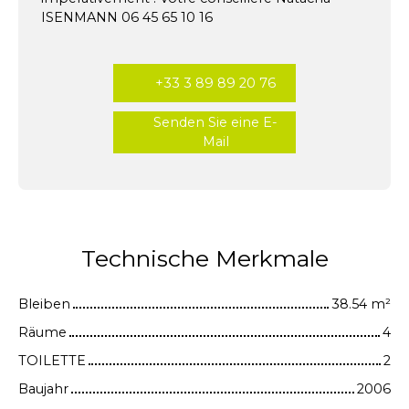
ISENMANN 06 45 65 10 16
+33 3 89 89 20 76
Senden Sie eine E-
Mail
Technische Merkmale
Bleiben
38.54
m²
Räume
4
TOILETTE
2
Baujahr
2006