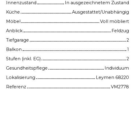
Innenzustand
In ausgezeichnetem Zustand
Küche
Ausgestattet/Unabhängig
Möbel
Voll möbliert
Anblick
Feldzug
Tiefgarage
2
Balkon
1
Stufen (inkl. EG)
2
Gesundheitspflege
Individuum
Lokalisierung
Leymen 68220
Referenz
VM2778